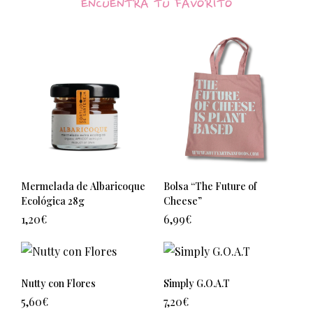
ENCUENTRA TU FAVORITO
Mermelada de Albaricoque
Bolsa “The Future of
Ecológica 28g
Cheese”
1,20
€
6,99
€
Nutty con Flores
Simply G.O.A.T
5,60
€
7,20
€