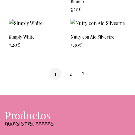
Bianco
7,20
€
Simply White
Nutty con Ajo Silvestre
7,20
€
5,30
€
1
2
Productos
IRRESISTIBLEEEEES