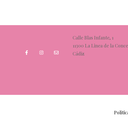
Calle Blas Infante, 1
11300 La Linea de la Conc
Cádiz
Politi