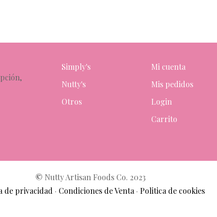
Simply's
Mi cuenta
epción,
Nutty's
Mis pedidos
Otros
Login
Carrito
©
Nutty Artisan Foods Co. 2023
ca de privacidad
·
Condiciones de Venta
·
Politica de cookies